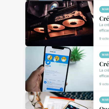
MAR
Cré
La cré
effica
9 oct
MAR
Cré
La cré
effica
9 oct
MAR
Que