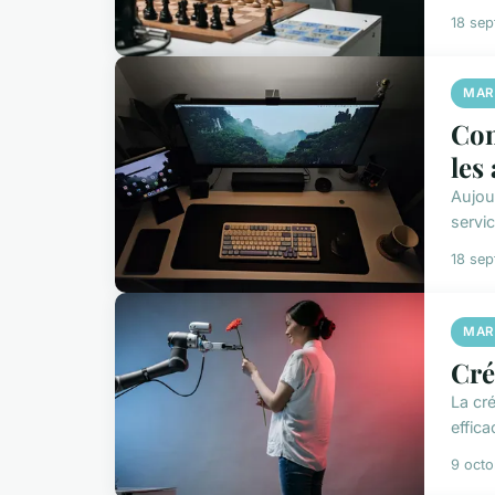
18 se
MAR
Com
les
Aujour
servi
18 se
MAR
Cré
La cré
effica
9 oct