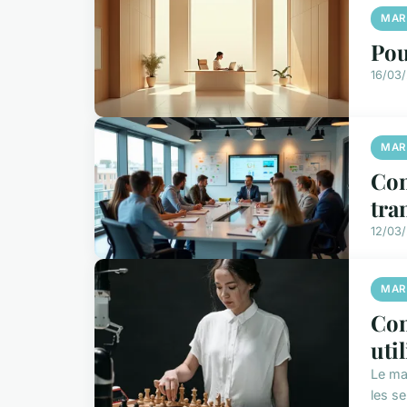
MAR
Pou
16/03/
MAR
Com
tra
12/03/
MAR
Com
uti
Le ma
les s