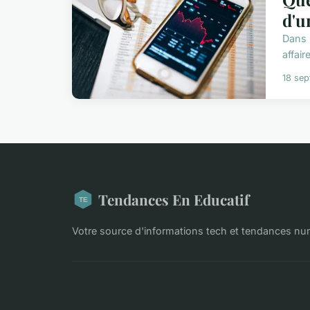
d'u
Dans 
affair
18 se
Tendances En Educatif
Votre source d'informations tech et tendances n