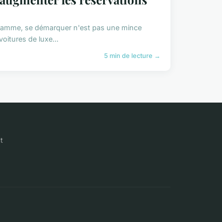
e gamme, se démarquer n'est pas une mince
oitures de luxe...
5 min de lecture →
t