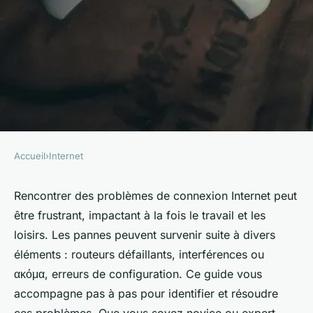
Accueil
›
Internet
INTERNET
Comment résoudre des
Rencontrer des problèmes de connexion Internet peut
être frustrant, impactant à la fois le travail et les
problèmes de connexion
loisirs. Les pannes peuvent survenir suite à divers
Internet ?
éléments : routeurs défaillants, interférences ou
ακόμα, erreurs de configuration. Ce guide vous
Zélie
•
9 octobre 2024
•
7 min de lecture
accompagne pas à pas pour identifier et résoudre