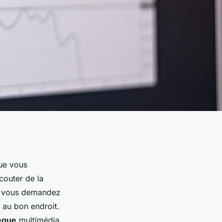
ue vous
couter de la
us vous demandez
 au bon endroit.
hèque
multimédia