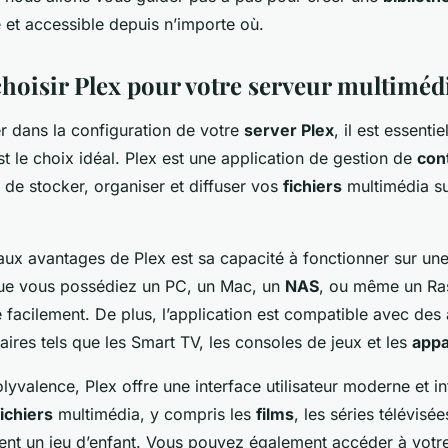
 et accessible depuis n’importe où.
hoisir Plex pour votre serveur multiméd
r dans la configuration de votre
server Plex
, il est essent
t le choix idéal. Plex est une
application
de gestion de
con
 de stocker, organiser et diffuser vos
fichiers
multimédia su
aux avantages de Plex est sa capacité à fonctionner sur une
ue vous possédiez un PC, un Mac, un
NAS
, ou même un Ras
lé facilement. De plus, l’application est compatible avec des
ires tels que les Smart TV, les consoles de jeux et les
appa
lyvalence, Plex offre une interface utilisateur moderne et int
fichiers
multimédia, y compris les
films
, les séries télévisé
ient un jeu d’enfant. Vous pouvez également accéder à vot