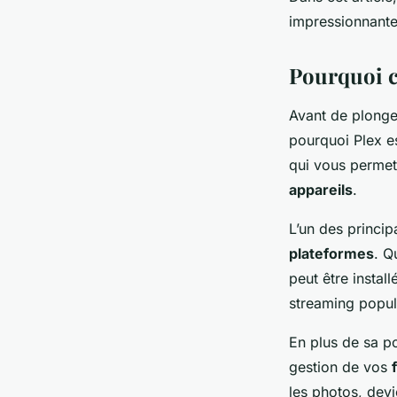
définition?
impressionnante
Zélie
•
18 septembre 2024
•
7 min de lecture
Pourquoi c
Avant de plonge
pourquoi Plex es
qui vous permet
appareils
.
L’un des princip
plateformes
. Q
peut être instal
streaming popula
En plus de sa po
gestion de vos
les photos, dev