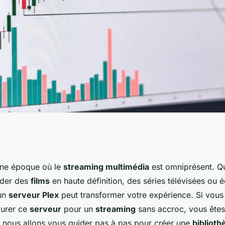
 un serveur Plex
une époque où le
streaming multimédia
est omniprésent. Q
rder des
films
en haute définition, des séries télévisées ou é
ultimédia haute
 un
serveur Plex
peut transformer votre expérience. Si vo
urer ce
serveur
pour un
streaming
sans accroc, vous êtes
e, nous allons vous guider pas à pas pour créer une
bibliot