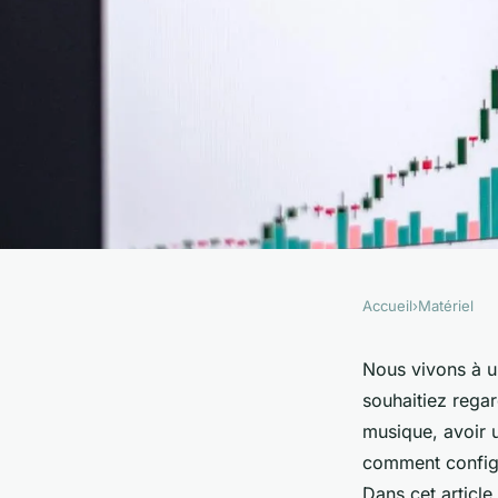
Accueil
›
Matériel
MATÉRIEL
Comment configurer
Nous vivons à 
souhaitiez rega
pour le streaming m
musique, avoir
comment config
Dans cet articl