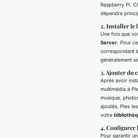
Raspberry Pi. C
dépendra princi
2. Installer le
Une fois que vou
Server
. Pour ce
correspondant à 
généralement si
3. Ajouter du 
Après avoir inst
multimédia à Pl
musique, photos)
ajoutés, Plex l
votre
bibliothè
4. Configurer 
Pour garantir u