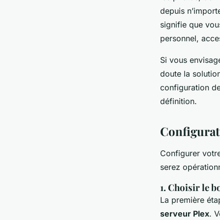
depuis n’import
signifie que vo
personnel, acces
Si vous envisag
doute la solutio
configuration d
définition.
Configurati
Configurer votr
serez opération
1. Choisir le 
La première étap
serveur Plex
. 