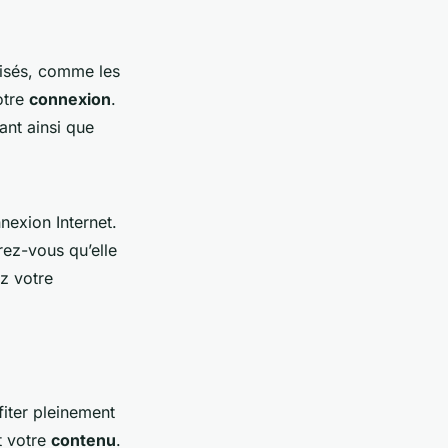
isés, comme les
otre
connexion
.
ant ainsi que
exion Internet.
urez-vous qu’elle
ez votre
fiter pleinement
t votre
contenu
.