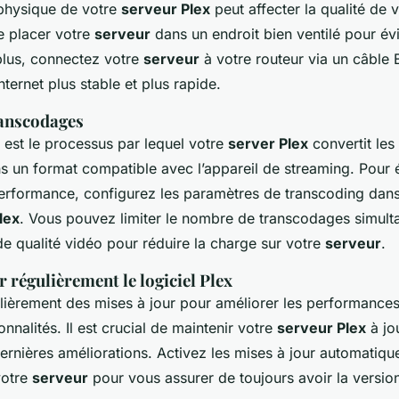
physique de votre
serveur Plex
peut affecter la qualité de 
e placer votre
serveur
dans un endroit bien ventilé pour évi
plus, connectez votre
serveur
à votre routeur via un câble 
ternet plus stable et plus rapide.
ranscodages
est le processus par lequel votre
server Plex
convertit les 
s un format compatible avec l’appareil de streaming. Pour é
rformance, configurez les paramètres de transcoding dans
lex
. Vous pouvez limiter le nombre de transcodages simulta
e qualité vidéo pour réduire la charge sur votre
serveur
.
ur régulièrement le logiciel Plex
lièrement des mises à jour pour améliorer les performances
onnalités. Il est crucial de maintenir votre
serveur Plex
à jo
ernières améliorations. Activez les mises à jour automatiqu
votre
serveur
pour vous assurer de toujours avoir la version