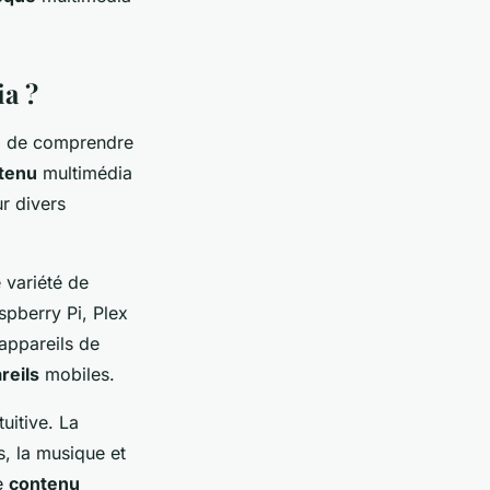
ia ?
iel de comprendre
tenu
multimédia
r divers
 variété de
pberry Pi, Plex
 appareils de
reils
mobiles.
uitive. La
es, la musique et
re
contenu