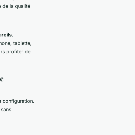
e de la qualité
reils
.
one, tablette,
rs profiter de
de
sa configuration.
 sans