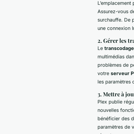
L’emplacement 
Assurez-vous d
surchauffe. De 
une connexion In
2. Gérer les t
Le
transcodage
multimédias dan
problèmes de pe
votre
serveur P
les paramètres d
3. Mettre à jo
Plex publie régu
nouvelles foncti
bénéficier des d
paramètres de 