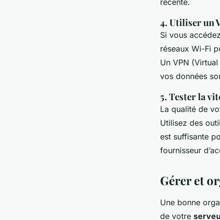
récente.
4. Utiliser un
Si vous accédez
réseaux Wi-Fi p
Un VPN (Virtual 
vos données son
5. Tester la v
La qualité de v
Utilisez des out
est suffisante p
fournisseur d’ac
Gérer et o
Une bonne orga
de votre
serveu