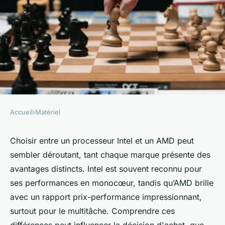
Accueil
›
Matériel
MATÉRIEL
Comparaison entre
Choisir entre un processeur Intel et un AMD peut
sembler déroutant, tant chaque marque présente des
processeurs Intel et AMD
avantages distincts. Intel est souvent reconnu pour
ses performances en monocœur, tandis qu’AMD brille
Zélie
•
9 octobre 2024
•
9 min de lecture
avec un rapport prix-performance impressionnant,
surtout pour le multitâche. Comprendre ces