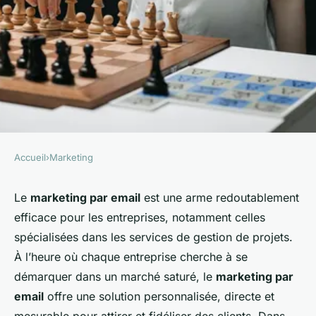
Accueil
›
Marketing
MARKETING
Comment les entreprises de
Le
marketing par email
est une arme redoutablement
efficace pour les entreprises, notamment celles
services de gestion de projets
spécialisées dans les services de gestion de projets.
peuvent-elles utiliser le
À l’heure où chaque entreprise cherche à se
marketing par email pour
démarquer dans un marché saturé, le
marketing par
attirer des clients?
email
offre une solution personnalisée, directe et