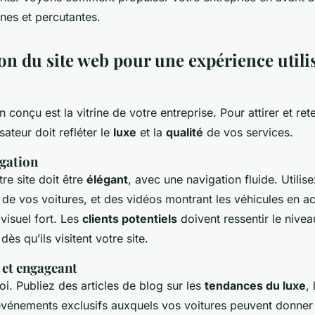
de voitures de luxe?
nes et percutantes.
on du site web pour une expérience utili
 conçu est la vitrine de votre entreprise. Pour attirer et reten
isateur doit refléter le
luxe
et la
qualité
de vos services.
igation
re site doit être
élégant
, avec une navigation fluide. Utili
 de vos voitures, et des vidéos montrant les véhicules en a
visuel fort. Les
clients potentiels
doivent ressentir le nive
ès qu’ils visitent votre site.
 et engageant
oi. Publiez des articles de blog sur les
tendances du luxe
,
 événements exclusifs auxquels vos voitures peuvent donner