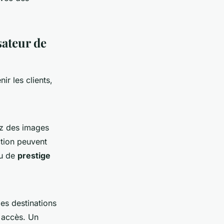
sateur de
ir les clients,
sez des images
ction peuvent
au de
prestige
 les destinations
 accès. Un