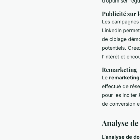
d’optimiser rég
Publicité sur 
Les campagnes p
LinkedIn permett
de ciblage démo
potentiels. Cré
l’intérêt et enco
Remarketing
Le
remarketing
effectué de rése
pour les inciter
de conversion en
Analyse de
L’
analyse de d