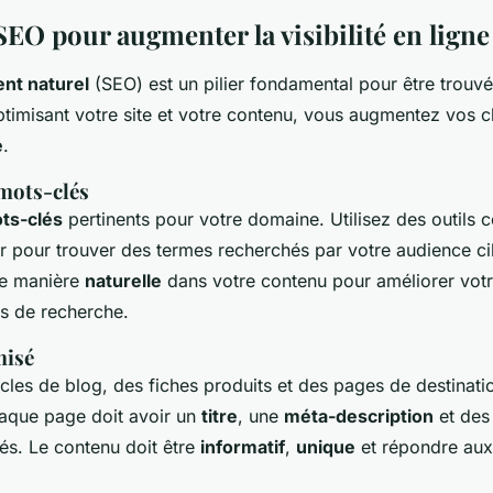
SEO pour augmenter la visibilité en ligne
nt naturel
(SEO) est un pilier fondamental pour être trouvé 
ptimisant votre site et votre contenu, vous augmentez vos c
é
.
mots-clés
ts-clés
pertinents pour votre domaine. Utilisez des outil
 pour trouver des termes recherchés par votre audience cib
de manière
naturelle
dans votre contenu pour améliorer vot
ts de recherche.
misé
cles de blog, des fiches produits et des pages de destinati
aque page doit avoir un
titre
, une
méta-description
et des
és. Le contenu doit être
informatif
,
unique
et répondre aux