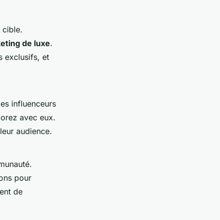
 cible.
eting de luxe
.
exclusifs, et
les influenceurs
borez avec eux.
 leur audience.
mmunauté.
ons pour
ent de