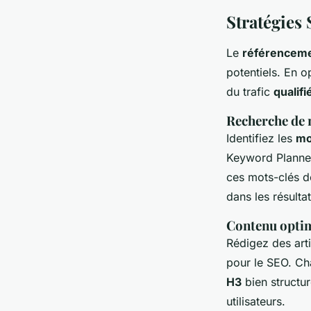
Stratégies 
Le
référenceme
potentiels. En o
du trafic
qualifi
Recherche de 
Identifiez les
mo
Keyword Planner
ces mots-clés 
dans les résulta
Contenu opti
Rédigez des arti
pour le SEO. Ch
H3
bien structur
utilisateurs.