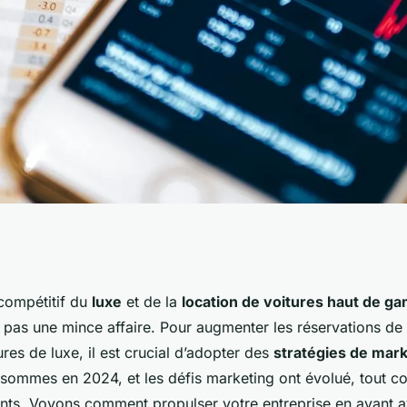
e marketing digital
compétitif du
luxe
et de la
location de voitures haut de 
 pas une mince affaire. Pour augmenter les réservations de 
réservations d'un
ures de luxe, il est crucial d’adopter des
stratégies de marke
 sommes en 2024, et les défis marketing ont évolué, tout 
ients. Voyons comment propulser votre entreprise en avant 