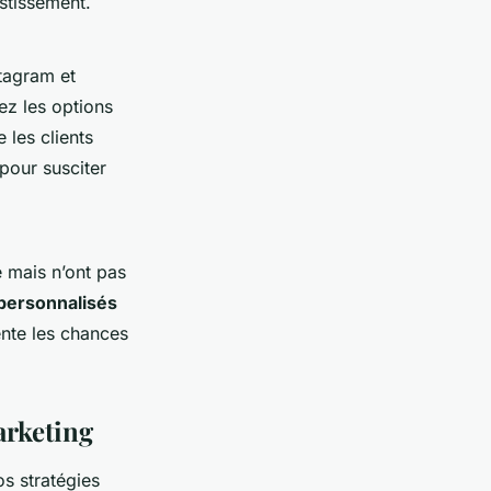
stissement.
tagram et
ez les options
les clients
pour susciter
te mais n’ont pas
personnalisés
ente les chances
arketing
os stratégies