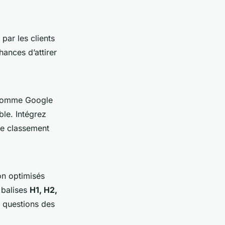
par les clients
hances d’attirer
s comme Google
le. Intégrez
re classement
on optimisés
 balises
H1, H2,
 questions des