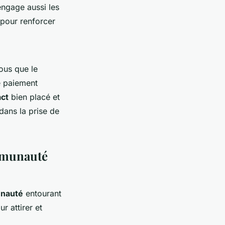
engage aussi les
pour renforcer
ous que le
e paiement
act
bien placé et
dans la prise de
ommunauté
nauté
entourant
r attirer et