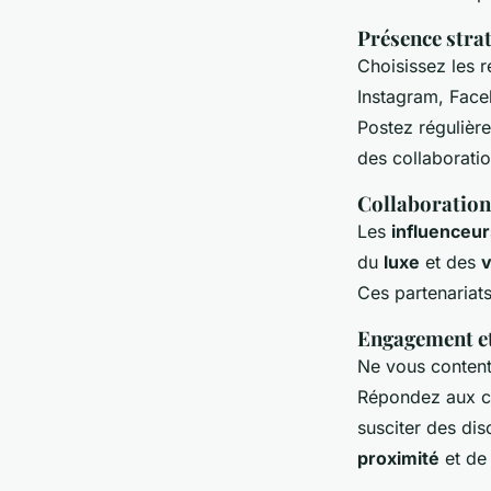
Présence stra
Choisissez les r
Instagram, Face
Postez régulièr
des collaborati
Collaboration
Les
influenceur
du
luxe
et des
Ces partenariat
Engagement et
Ne vous content
Répondez aux co
susciter des di
proximité
et d