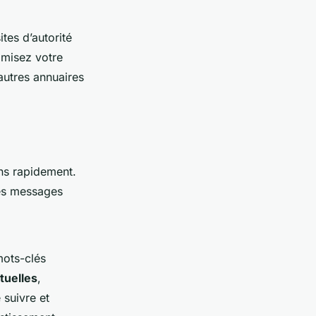
tes d’autorité
imisez votre
autres annuaires
ns rapidement.
des messages
mots-clés
tuelles
,
 suivre et