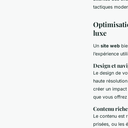
service de location 
tactiques moder
Zélie
•
18 septembre 2024
•
5 min de lecture
Optimisati
luxe
Un
site web
bien
l’expérience util
Design et nav
Le design de vot
haute résolution
créer un impact 
que vous offrez d
Contenu riche
Le contenu est r
prisées, ou les