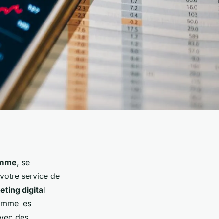
gamme
, se
votre service de
ting digital
comme les
avec des