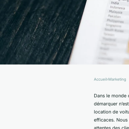
Accueil
›
Marketing
MARKETING
Quelles stratégies d
Dans le monde 
démarquer n’est
pour augmenter les 
location de voit
efficaces. Nous
attentes des cl